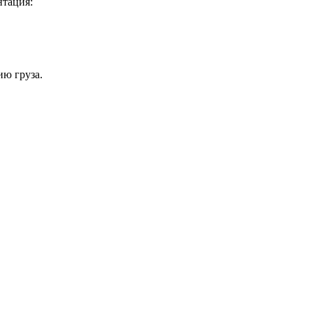
нтация:
ю груза.