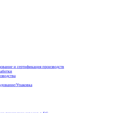
ование и сертификация производств
работки
изводства
удование/Упаковка