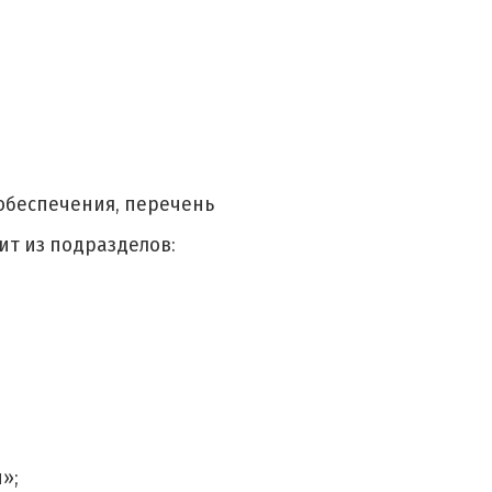
 обеспечения, перечень
т из подразделов:
»;