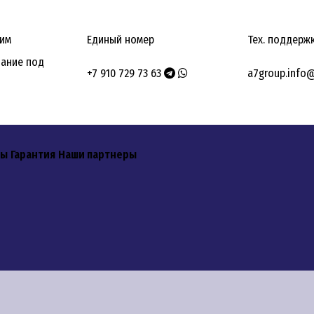
вим
Единый номер
Тех. поддерж
ание под
+7 910 729 73 63
a7group.info
ты
Гарантия
Наши партнеры