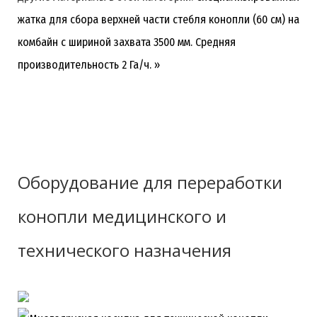
медпрепараты»
, предоставляется полная
жатка для сбора верхней части стебля конопли (60 см) на
сопроводительная документация:
комбайн с шириной захвата 3500 мм. Средняя
Описание
(347 Скачиваний)
производительность 2 Га/ч. »
Инструкция по эксплуатации оборудования
Отгрузочный сертификат
Пакет документов для прохождения таможни
Проводим консультирование по затаможиванию/
Оборудование для переработки
растаможиванию груза.
конопли медицинского и
технического назначения