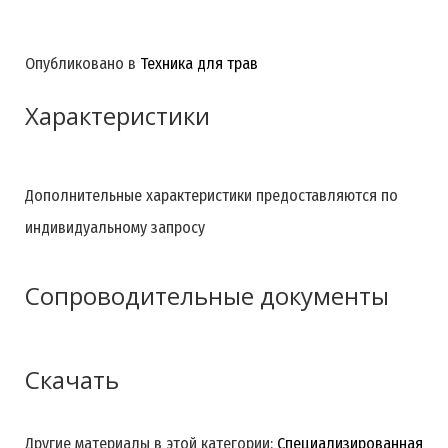
Опубликовано в
Техника для трав
Характеристики
Дополнительные характеристики предоставляются по
индивидуальному запросу
Сопроводительные документы
Скачать
При заключении договора на поставку оборудования
«Unique combine harvester - уникальный комбайн для
сбора конопли с целью дальнейшей переработки в
Другие материалы в этой категории:
Специализированная
Скачать вложения: