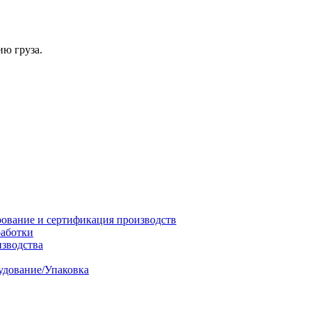
ю груза.
ование и сертификация производств
работки
изводства
удование/Упаковка