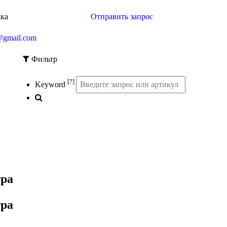
жка
Отправить запрос
@gmail.com
Фильтр
[?]
Keyword
ра
ра