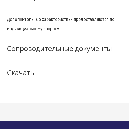
Дополнительные характеристики предоставляются по
индивидуальному запросу
Сопроводительные документы
Скачать
При заключении договора на поставку оборудования
«Стационарная мини-линия для щёточной мойки и
измельчения овощей и фруктов (производительность
Скачать вложения:
1000 - 3000 кг/час по входящему сырью)»
,
Описание
предоставляется полная сопроводительная
документация: