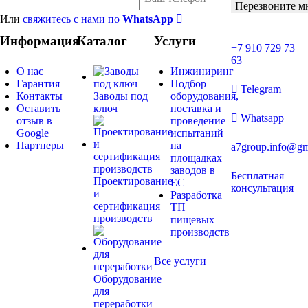
Перезвоните м
Или
свяжитесь с нами по
WhatsApp
Информация
Каталог
Услуги
+7 910 729 73
63
О нас
Инжиниринг
Гарантия
Подбор
Telegram
Контакты
Заводы под
оборудования,
Оставить
ключ
поставка и
Whatsapp
отзыв в
проведение
Google
испытаний
Партнеры
на
a7group.info@gm
площадках
заводов в
Бесплатная
Проектирование
ЕС
консультация
и
Разработка
сертификация
ТП
производств
пищевых
производств
Все услуги
Оборудование
для
переработки