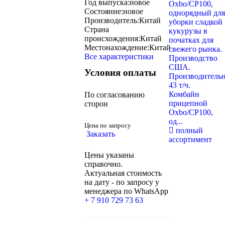
Год выпуска:
новое
Состояние:
новое
Производитель:
Китай
Страна
происхождения:
Китай
Местонахождение:
Китай
Все характеристики
Условия оплаты
Комбайн
По согласованию
прицепной
сторон
Oxbo/CP100,
од...
Цена по запросу
полный
Заказать
ассортимент
Цены указаны
справочно.
Актуальная стоимость
на дату - по запросу у
менеджера по WhatsApp
+ 7 910 729 73 63