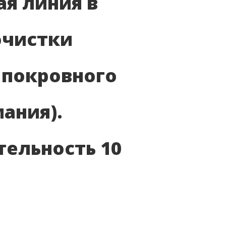
я линия в
очистки
 покровного
мания).
ельность 10