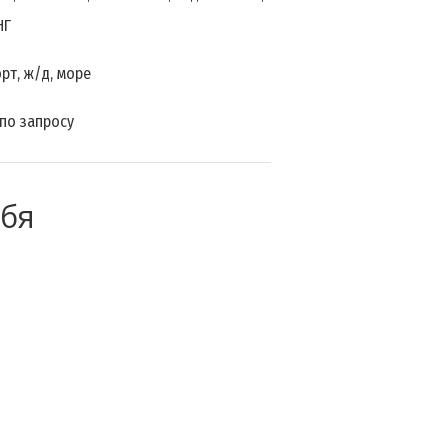
НГ
рт, ж/д, море
 по запросу
ебя