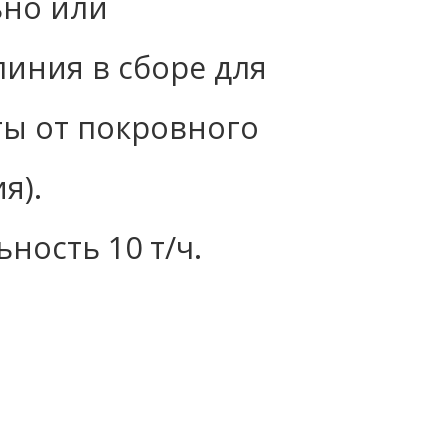
ьно или
иния в сборе для
ты от покровного
я).
ность 10 т/ч.