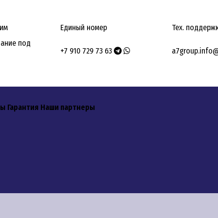
вим
Единый номер
Тех. поддерж
ание под
+7 910 729 73 63
a7group.info
ты
Гарантия
Наши партнеры