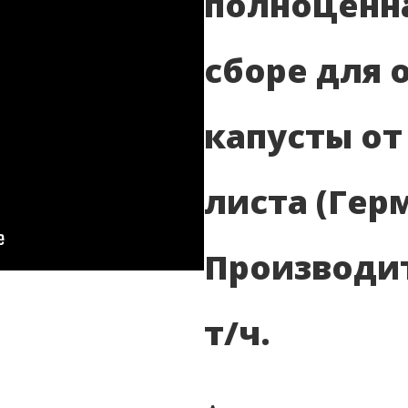
полноценна
сборе для 
капусты от
листа (Гер
Производит
т/ч.