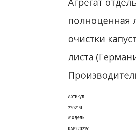
Агрегат отдел
полноценная л
очистки капус
листа (Германи
Производитель
Артикул:
2202151
Модель:
KAP2202151