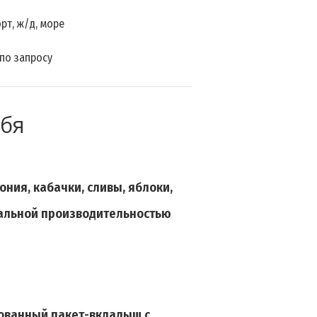
рт, ж/д, море
 по запросу
ебя
рония,
кабачки, сливы, яблоки,
нальной производительностью
рованный пакет-вкладыш с