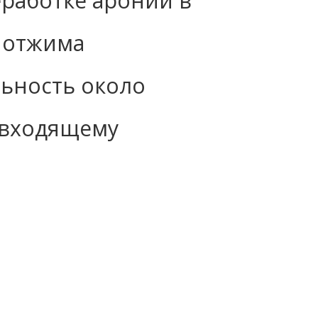
работке аронии в
 отжима
ьность около
о входящему