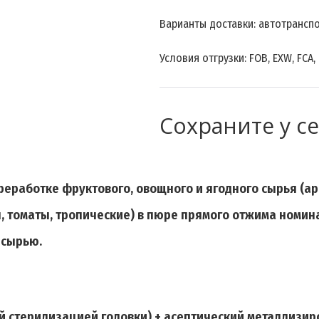
Варианты доставки: автотранспо
Условия отгрузки: FOB, EXW, FCA,
Сохраните у с
еработке фруктового, овощного и ягодного сырья (а
, томаты, тропические
) в пюре прямого отжима номи
 сырью.
вой стерилизацией головки) + асептический металлизи