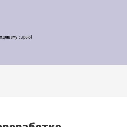
ходящему сырью)
ереработке