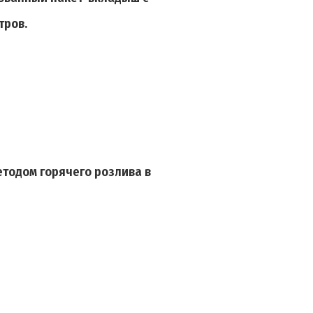
тров.
етодом горячего розлива в