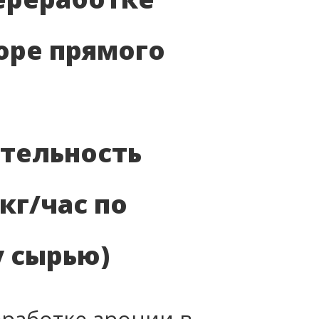
юре прямого
тельность
кг/час по
 сырью)