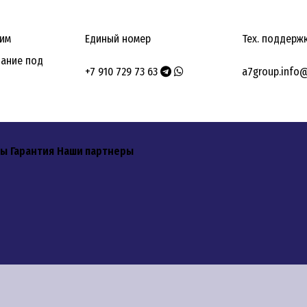
вим
Единый номер
Тех. поддерж
ание под
+7 910 729 73 63
a7group.info
ты
Гарантия
Наши партнеры