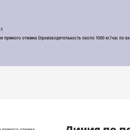
од
ре прямого отжима (производительность около 1000 кг/час по в
Линия по п