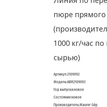
Линия по пере
пюре прямого
(производител
1000 кг/час п
сырью)
Артикул:
2109092
Модель:
ABR2109092
Год выпуска:
новое
Состояние:
новое
Производитель:
Maurer Géр