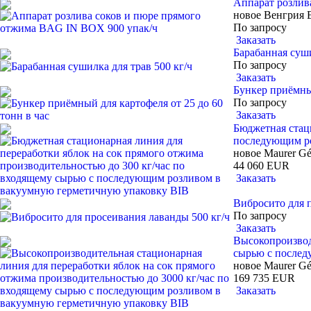
Аппарат розлив
новое
Венгрия
По запросу
Заказать
Барабанная суши
По запросу
Заказать
Бункер приёмный
По запросу
Заказать
Бюджетная стац
последующим ро
новое
Maurer Ge
44 060 EUR
Заказать
Вибросито для 
По запросу
Заказать
Высокопроизвод
сырью с послед
новое
Maurer Ge
169 735 EUR
Заказать