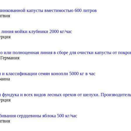
шинкованной капусты вместимостью 600 литров
атвия
линия мойки клубники 2000 кг/час
урция
о или полноценная линия в сборе для очистки капусты от покров
Германия
 и классификации семян конопли 5000 кг в час
раина
 фундука и всех видов лесных орехов от шелухи. Производительн
урция
бивания сердцевины яблока 500 кг/час
атвия