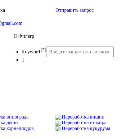
жка
Отправить запрос
@gmail.com
Фильтр
[?]
Keyword
ка винограда
Переработка вишни
тка дыни
Переработка инжира
тка корнеплодов
Переработка кукурузы