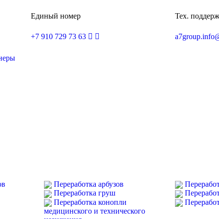
Единый номер
Тех. поддер
+7 910 729 73 63
a7group.info
неры
ов
Переработка арбузов
Переработ
Переработка груш
Перерабо
Переработка конопли
Перерабо
медицинского и технического