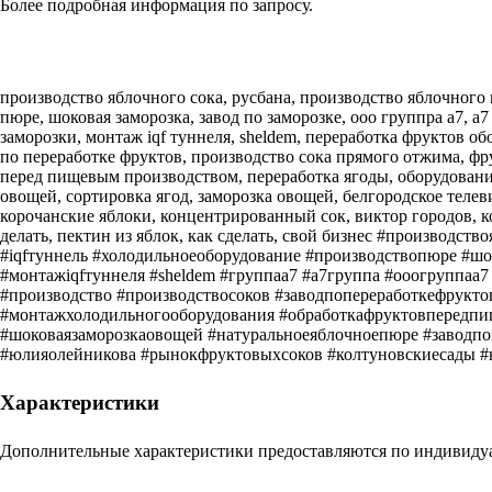
Более подробная информация по запросу.
производство яблочного сока, русбана, производство яблочного 
пюре, шоковая заморозка, завод по заморозке, ооо группра а7, а
заморозки, монтаж iqf туннеля, sheldem, переработка фруктов об
по переработке фруктов, производство сока прямого отжима, фр
перед пищевым производством, переработка ягоды, оборудование
овощей, сортировка ягод, заморозка овощей, белгородское теле
корочанские яблоки, концентрированный сок, виктор городов, кор
делать, пектин из яблок, как сделать, свой бизнес #производс
#iqfтуннель #холодильноеоборудование #производствопюре #шо
#монтажiqfтуннеля #sheldem #группаа7 #а7группа #ооогруппаа
#производство #производствосоков #заводпопереработкефрукт
#монтажхолодильногооборудования #обработкафруктовпередпи
#шоковаязаморозкаовощей #натуральноеяблочноепюре #заводпо
#юлияолейникова #рынокфруктовыхсоков #колтуновскиесады #
Характеристики
Дополнительные характеристики предоставляются по индивиду