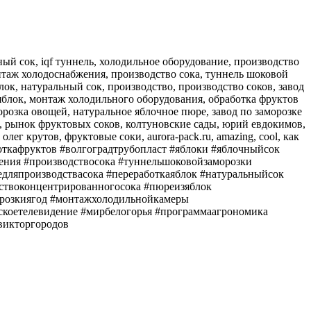
ный сок, iqf туннель, холодильное оборудование, производство
монтаж холодоснабжения, производство сока, туннель шоковой
лок, натуральный сок, производство, производство соков, завод
яблок, монтаж холодильного оборудования, обработка фруктов
розка овощей, натуральное яблочное пюре, завод по заморозке
а, рынок фруктовых соков, колтуновские сады, юрий евдокимов,
г крутов, фруктовые соки, aurora-pack.ru, amazing, cool, как
боткафруктов #волгоградтрубопласт #яблоки #яблочныйсок
ения #производствосока #туннельшоковойзаморозки
едляпроизводствасока #переработкаяблок #натуральныйсок
дствоконцентрированногосока #пюреизяблок
орозкиягод #монтажхолодильнойкамеры
скоетелевидение #мирбелогорья #программаагрономика
викторгородов