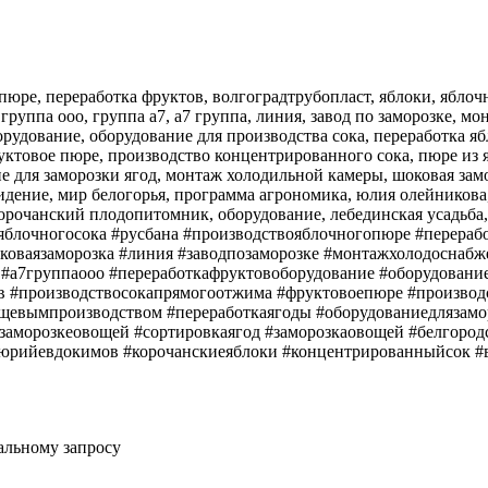
пюре, переработка фруктов, волгоградтрубопласт, яблоки, яблоч
7 группа ооо, группа а7, а7 группа, линия, завод по заморозке, 
орудование, оборудование для производства сока, переработка яб
уктовое пюре, производство концентрированного сока, пюре из 
 для заморозки ягод, монтаж холодильной камеры, шоковая замо
видение, мир белогорья, программа агрономика, юлия олейников
очанский плодопитомник, оборудование, лебединская усадьба, оле
твояблочногосока #русбана #производствояблочногопюре #перера
коваязаморозка #линия #заводпозаморозке #монтажхолодоснабж
7 #а7группаооо #переработкафруктовоборудование #оборудовани
ов #производствосокапрямогоотжима #фруктовоепюре #произво
щевымпроизводством #переработкаягоды #оборудованиедлязам
заморозкеовощей #сортировкаягод #заморозкаовощей #белгород
юрийевдокимов #корочанскиеяблоки #концентрированныйсок #
альному запросу