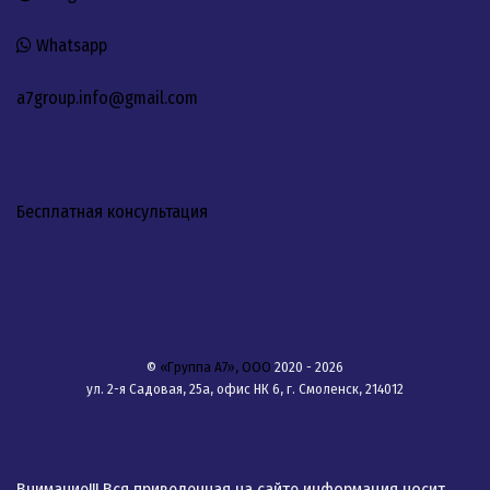
Whatsapp
a7group.info@gmail.com
Бесплатная консультация
©
«Группа А7», ООО
2020 - 2026
ул. 2-я Садовая, 25а, офис НК 6, г. Смоленск, 214012
Внимание!!! Вся приведенная на сайте информация носит